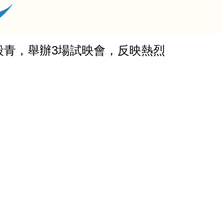
途」殺青，舉辦3場試映會，反映熱烈