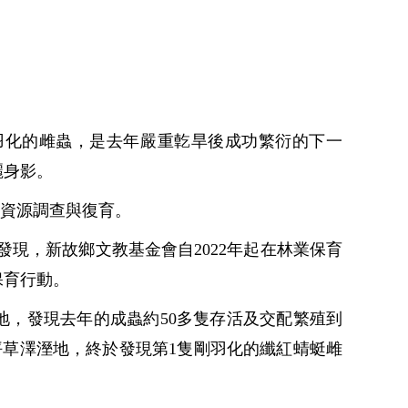
羽化的雌蟲，是去年嚴重亁旱後成功繁衍的下一
麗身影。
態資源調查與復育。
發現，新故鄉文教基金會自2022年起在林業保育
保育行動。
地，發現去年的成蟲約50多隻存活及交配繁殖到
坪草澤溼地，終於發現第1隻剛羽化的纖紅蜻蜓雌