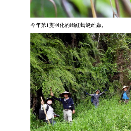
今年第1隻羽化的纖紅蜻蜓雌蟲。