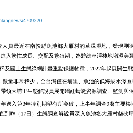
breakingnews/4709320
查人員最近在南投縣魚池鄉大雁村的草澤濕地，發現剛
將進入繁忙成長、交配及繁殖期，為碧綠草澤棲地增添美
稀及國土生態綠網計畫重點保護物種，2022年起展開生
種，數量非常稀少，全台灣僅在埔里、魚池的低海拔水澤區
，帶領大埔里生態解說員展開纖紅蜻蜓資源調查、監測與
今年邁入第3年特別期望有所突破，上半年調查9處主要棲
直到昨（17日）生態調查解說員深入魚池鄉大雁村柴砍