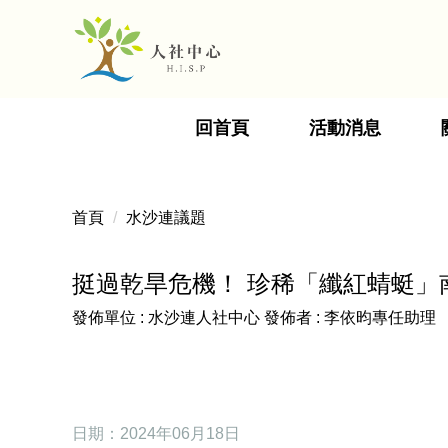
跳
到
主
要
內
回首頁
活動消息
容
區
首頁
水沙連議題
挺過乾旱危機！ 珍稀「纖紅蜻蜓」
發佈單位 :
水沙連人社中心
發佈者 :
李依昀專任助理
日期：2024年06月18日