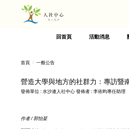
跳
到
主
要
內
回首頁
活動消息
容
區
首頁
一般公告
營造大學與地方的社群力：專訪暨
發佈單位 :
水沙連人社中心
發佈者 :
李依昀專任助理
作者 / 郭怡棻