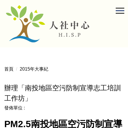
跳
到
主
要
內
容
區
首頁
2015年大事紀
辦理「南投地區空污防制宣導志工培訓
工作坊」
發佈單位 :
PM2.5南投地區空污防制宣導