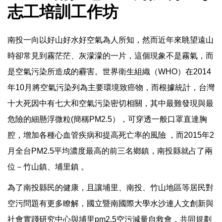
志工培訓工作坊
南投一向以好山好水好空氣為人所知，然而近年來眺望遠山
時卻常見到霧茫茫、灰濛濛的一片，這個現象不是霧氣，而
是空氣污染所造成的霾害。世界衛生組織（WHO）在2014
年10月將空氣污染列為主要環境致癌物，而根據統計，台灣
十大死因中有七大和空氣污染密切相關，其中最難發現與最
危險的細懸浮微粒(簡稱PM2.5），可穿透一般口罩直達胸
腔，增加各種心血管疾病和提高死亡率的風險 ，而2015年2
月全台PM2.5平均濃度最高的前三名鄉鎮，南投縣就占了兩
位－竹山鎮、埔里鎮 。
為了南投縣民的健康，且讓埔里、南投、竹山地區等居民對
空污問題有更多瞭解，國立暨南國際大學水沙連人文創新與
社會實踐研究中心與埔里pm2.5空污減量自救會，共同規劃