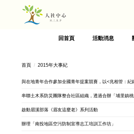
跳
到
主
要
內
回首頁
活動消息
容
區
首頁
2015年大事紀
與在地青年合作參加全國青年提案競賽，以<兆相管：紀
串聯土木系防災團隊整合社區組織，透過合辦「埔里鎮桃
啟動眉溪部落《眉友這麼老》系列活動
辦理「南投地區空污防制宣導志工培訓工作坊」