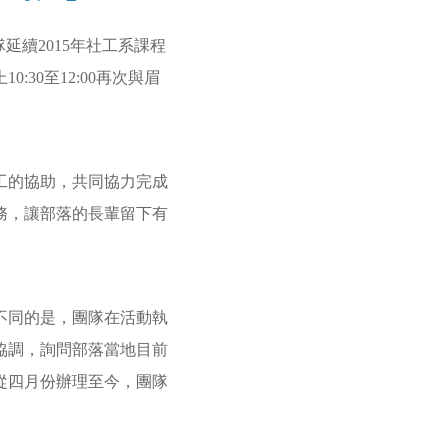
隊延續
2015
年社工系課程
上
10:30
至
12:00
再次與眉
的協助，共同協力完成
務，讓部落的長輩留下有
不同的是，團隊在活動執
協調，詢問部落當地目前
從四月份辦理至今，團隊