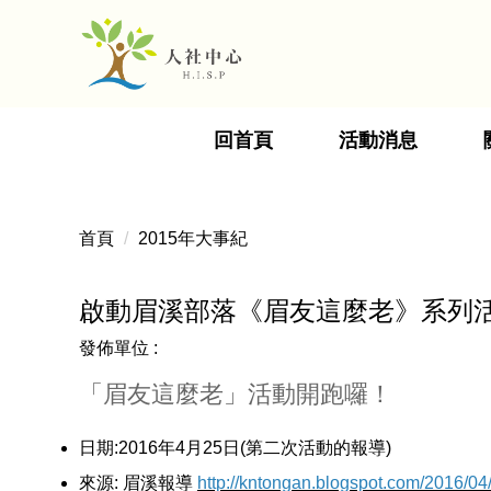
跳
到
主
要
內
回首頁
活動消息
容
區
首頁
2015年大事紀
啟動眉溪部落《眉友這麼老》系列
發佈單位 :
「眉友這麼老」活動開跑囉！
日期:2016年4月25日(第二次活動的報導)
來源: 眉溪報導
http://kntongan.blogspot.com/2016/04