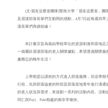
(
文
/
眉友這麼老團隊
)
暨南大學「眉友這麼老」團
及眉溪部落長輩們互動間的感動，
4
月
7
日起每週四早
溪長輩們再續前緣！
本計畫宗旨為藉由學校單位的資源刺激和當地志工
一個屬於眉溪部落的老人關懷據點，希望透過關懷服
趣難忘的晚年生活！
上學期是以課程的方式進入部落服務，但這學期
行前，先與部落協會的幹部及部落當地青年進行溝通
的老人狀況與需求，來規劃一系列的活動內容。活動
同仁與
Payi
、
Paki
相處的都非常愉快。