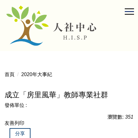
跳
到
主
要
內
容
區
首頁
2020年大事紀
成立「房里風華」教師專業社群
發佈單位 :
瀏覽數:
351
友善列印
分享