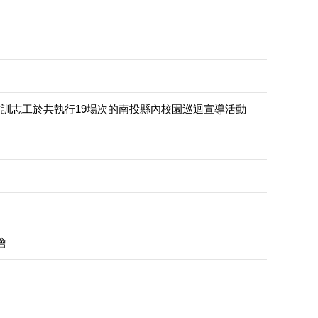
訓志工於共執行19場次的南投縣內校園巡迴宣導活動
會