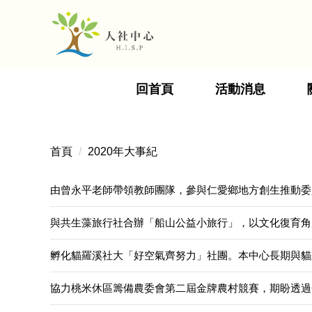
跳
到
主
要
內
回首頁
活動消息
容
區
首頁
2020年大事紀
由曾永平老師帶領教師團隊，參與仁愛鄉地方創生推動委
與共生藻旅行社合辦「船山公益小旅行」，以文化復育角
孵化貓羅溪社大「好空氣齊努力」社團。本中心長期與貓
協力桃米休區籌備農委會第二屆金牌農村競賽，期盼透過