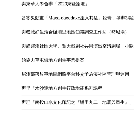
與東華大學合辦「2020東暨論壇」
番婆鬼動畫「Maxa-daxedaxe巫入其途」殺青，舉辦
與籃城好生活合辦埔里地區知識調查工作坊（籃城場）
與貓羅溪社區大學、暨大戲劇社共同演出空污劇場「小歐
始協力草屯鎮地方創生事業提案
眉溪部落故事地圖網路平台移交予眉溪社區管理與運用
辦里「水沙連地方創生行政增能系列課程」
辦理「南投山水文化印記之『埔里九二一地震與重生』」