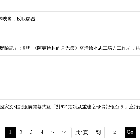
3場試映會，反映熱烈
歷險記」；辦理《阿芙特村的月光節》空污繪本志工培力工作坊，結
國家文化記憶展開幕式暨「對921震災及重建之珍貴記憶分享」座談
Go
1
2
3
4
>
>>
共
4
頁
到