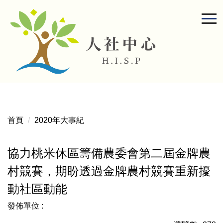
跳
到
主
要
內
容
區
首頁
2020年大事紀
協力桃米休區籌備農委會第二屆金牌農
村競賽，期盼透過金牌農村競賽重新擾
動社區動能
發佈單位 :