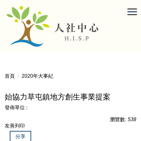
跳
到
主
要
內
容
區
首頁
2020年大事紀
始協力草屯鎮地方創生事業提案
發佈單位 :
瀏覽數:
538
友善列印
分享