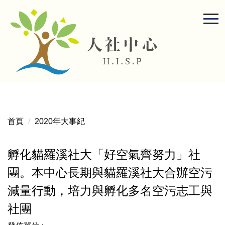
跳
到
主
要
內
容
區
首頁
2020年大事紀
孵化貓羅溪社大「好空氣齊努力」社
團。本中心長期與貓羅溪社大合辦空污
減量行動，培力與孵化多名空污志工與
社團