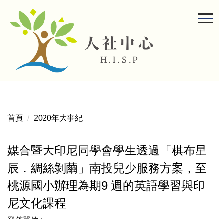
跳
到
主
要
內
容
區
首頁
2020年大事紀
媒合暨大印尼同學會學生透過「棋布星
辰．綢絲剝繭」南投兒少服務方案，至
桃源國小辦理為期9 週的英語學習與印
尼文化課程