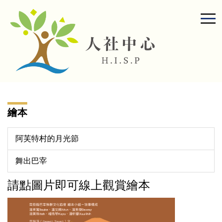
跳
到
主
要
內
容
區
繪本
阿芙特村的月光節
舞出巴宰
請點圖片即可線上觀賞繪本