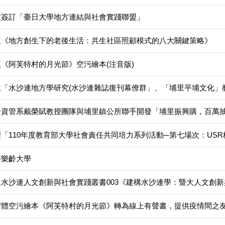
大簽訂「臺日大學地方連結與社會實踐聯盟」
版《地方創生下的老後生活：共生社區照顧模式的八大關鍵策略》
版《阿芙特村的月光節》空污繪本(注音版)
立「水沙連地方學研究(水沙連雜誌復刊幕僚群」、「埔里平埔文化」
合資管系戴榮賦教授團隊與埔里鎮公所聯手開發「埔里振興購，百萬
理「110年度教育部大學社會責任共同培力系列活動─第七場次：US
辦樂齡大學
版水沙連人文創新與社會實踐叢書003《建構水沙連學：暨大人文創
實體空污繪本《阿芙特村的月光節》轉為線上有聲書，提供疫情間之