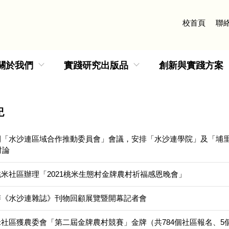
校首頁
聯
關於我們
實踐研究出版品
創新與實踐方案
紀
開「水沙連區域合作推動委員會」會議，安排「水沙連學院」及「埔里
討論
米社區辦理「2021桃米生態村金牌農村祈福感恩晚會」
辦《水沙連雜誌》刊物回顧展覽暨開幕記者會
米社區獲農委會「第二屆金牌農村競賽」金牌（共784個社區報名、5