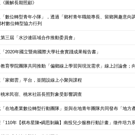
版《圖解長期照顧》
組「數位轉型青年小隊」，透過「鄉村青年職能專長、留鄉興趣意向
鄉村數位轉型協力行列
立第三屆「水沙連區域合作推動委員會」
「2020年國立暨南國際大學社會實踐成果報告書」
教育學院團隊共同推動「偏鄉線上學習與現況需求」線上討論會；向南投
立「家鄉雲」平台，並開設線上小聚與課程
行桃米民宿、桃米社區長照對象受影響調查
成「在地產業數位轉型行動團隊」並與在地青年團隊共同發布「地方
理「110年【棋布星陳•綢思剝繭】南投兒少服務行動計畫」徵件培力