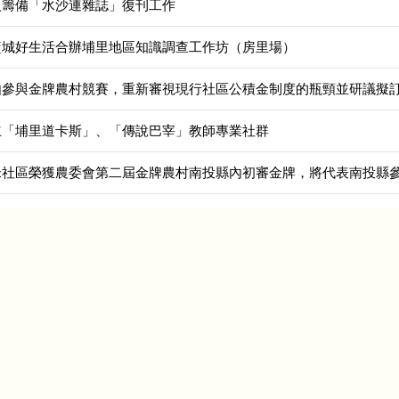
入籌備「水沙連雜誌」復刊工作
籃城好生活合辦埔里地區知識調查工作坊（房里場）
由參與金牌農村競賽，重新審視現行社區公積金制度的瓶頸並研議擬
立「埔里道卡斯」、「傳說巴宰」教師專業社群
米社區榮獲農委會第二屆金牌農村南投縣內初審金牌，將代表南投縣