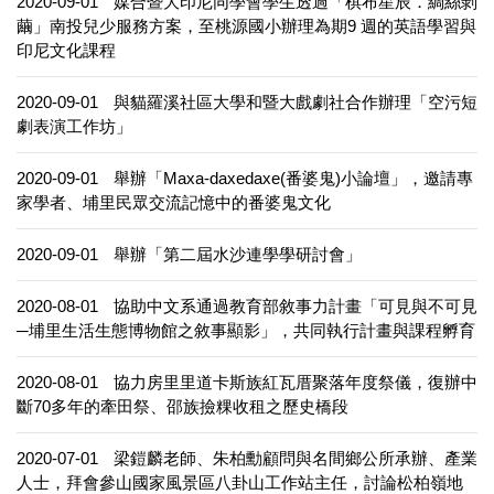
2020-09-01
媒合暨大印尼同學會學生透過「棋布星辰．綢絲剝
繭」南投兒少服務方案，至桃源國小辦理為期9 週的英語學習與
印尼文化課程
2020-09-01
與貓羅溪社區大學和暨大戲劇社合作辦理「空污短
劇表演工作坊」
2020-09-01
舉辦「Maxa-daxedaxe(番婆鬼)小論壇」，邀請專
家學者、埔里民眾交流記憶中的番婆鬼文化
2020-09-01
舉辦「第二屆水沙連學學研討會」
2020-08-01
協助中文系通過教育部敘事力計畫「可見與不可見
─埔里生活生態博物館之敘事顯影」，共同執行計畫與課程孵育
2020-08-01
協力房里里道卡斯族紅瓦厝聚落年度祭儀，復辦中
斷70多年的牽田祭、邵族撿粿收租之歷史橋段
2020-07-01
梁鎧麟老師、朱柏勳顧問與名間鄉公所承辦、產業
人士，拜會參山國家風景區八卦山工作站主任，討論松柏嶺地