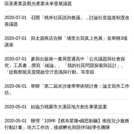
區茶產業及觀光產業未來發展議題
2020-07-01
召開「桃米社區諮詢會議」，討論社造協進制度改
善議題
2020-07-01
與太源商店合辦「埔里古寫真上色展」並舉辦3場
講座
2020-07-01
參與出版南一書局普通高中「公共議題與社會探
究」工具書，撰寫「緒論」、「我的社區問題探索與設計」、
「從觀察能見度開啟空汙意識與行動」等章節
2020-06-01
舉辦「第二屆水沙連學學術研討會：論文寫作工作
坊」
2020-05-01
始協力桃園市大溪區地方創生事業提案
2020-05-01
辦理「109年【棋布星陳•綢思剝繭】南投兒少服務
行動計畫」培力工作坊，後續孵化與陪伴5組學生團隊