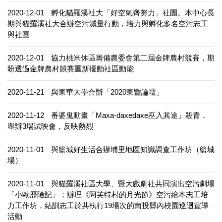
2020-12-01
孵化貓羅溪社大「好空氣齊努力」社團。本中心長
期與貓羅溪社大合辦空污減量行動，培力與孵化多名空污志工
與社團
2020-12-01
協力桃米休區籌備農委會第二屆金牌農村競賽，期
盼透過金牌農村競賽重新擾動社區動能
2020-11-21
與東華大學合辦「2020東暨論壇」
2020-11-12
番婆鬼動畫「Maxa-daxedaxe巫入其途」殺青，
舉辦3場試映會，反映熱烈
2020-11-01
與籃城好生活合辦埔里地區知識調查工作坊（籃城
場）
2020-11-01
與貓羅溪社區大學、暨大戲劇社共同演出空污劇場
「小歐歷險記」；辦理《阿芙特村的月光節》空污繪本志工培
力工作坊，結訓志工於共執行19場次的南投縣內校園巡迴宣導
活動